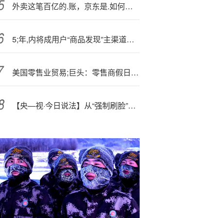
外卖这笔百亿的.账，京东是.如何想的？
5;年,内将成用户“商品发现”主渠道！AI代理重塑电商格局
美国零售业贸易;巨头：零售商假日季招聘人数将降至大萧条以来最低水平
【央—视·今日说法】从“强制刷脸”系统到“智慧停车”软件，个人信息屡遭过度收集……｜“保护个人信息”特别策划