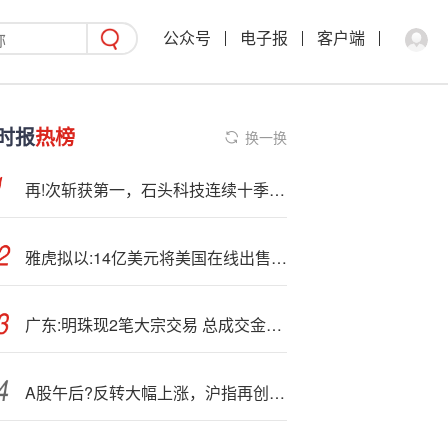
公众号
电子报
客户端
时报
热榜
换一换
再!次斩获第一，石头科技连续十季度蝉联全球扫地机器人销额冠军
雅虎拟以:14亿美元将美国在线出售给意大利公司Bending Spoons
广东:明珠现2笔大宗交易 总成交金额1.40亿元
A股午后?反转大幅上涨，沪指再创阶段性新高：半导体产业链午后强势爆发