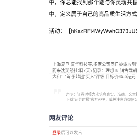
中，你总能找到那个能与你灵魂共
中，定义属于自己的高品质生活方式
活动：【
hKszRFt4WyWwhC373uU
上海复旦.复华科技等,多家公司同日披露收到
蔚来沈斐怒挂:聊<天>记录：理想 i8 销售截
大和：‘首’予越疆“买入”评级 目标价65.5港元
声明：证券时报力求信息真实、准确，文章
下载“证券时报”官方APP，或关注官方微
网友评论
登录
后可以发言