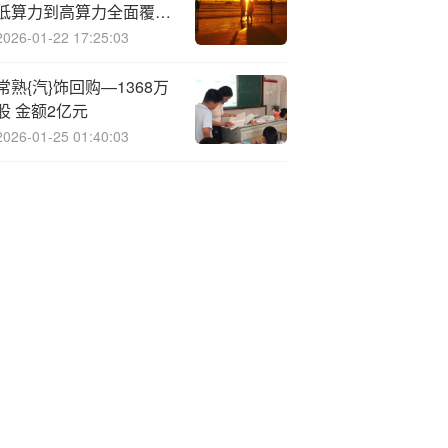
低算力到高算力全面覆盖
边端场景，CANN年底完
2026-01-22 17:25:03
成A2版本开源
常熟{汽}饰回购—1368万
股 金额2亿元
2026-01-25 01:40:03