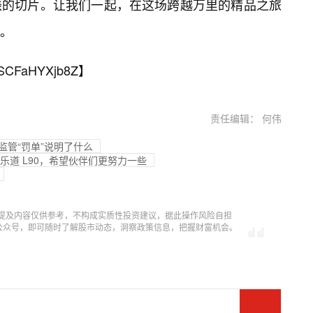
振的切片。让我们一起，在这场跨越万里的精品之旅
。
SCFaHYXjb8Z
】
责任编辑： 何伟
监管“罚单”说明了什么
胡乐道 L90，希望伙伴们更努力一些
提及内容仅供参考，不构成实质性投资建议，据此操作风险自担
信公众号，即可随时了解股市动态，洞察政策信息，把握财富机会。