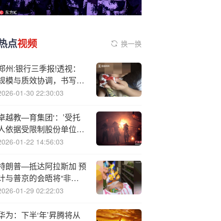
热点
视频
换一换
郑州:银行三季报!透视：
规模与质效协调，书写区
域金融高质量答卷
2026-01-30 22:30:03
卓越教—育集团‘：’受托
人依据受限制股份单位计
划购买合共10万股份
2026-01-22 14:56:03
特朗普—抵达阿拉斯加 预
计与普京的会晤将“非常
顺利”
2026-01-29 02:22:03
华为：下半‘年’昇腾将从