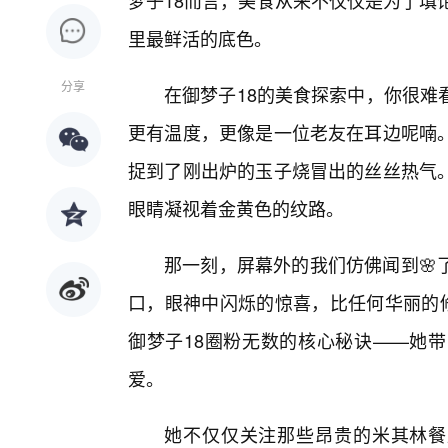
梦子18而言，美食从来不仅仅是为了填
里最鲜活的底色。
分享
在御梦子18的美食探索中，你很难
更有温度，更像是一位老友在耳边呢喃
捉到了刚出炉的玉子烧冒出的丝丝热气
眼睛凝视着金黄色的纹路。
那一刻，屏幕外的我们仿佛闻到🌸
口，眼神中闪烁的惊喜，比任何华丽的修
御梦子18圈粉无数的核心秘诀——她带
爱。
她不仅仅关注那些昂贵的米其林餐厅