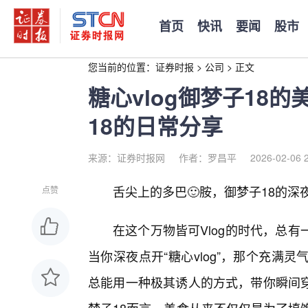
首页
快讯
要闻
股市
您当前的位置：
证券时报
>
公司
>
正文
糖心vlog御梦子18的
18的日常分享
来源：证券时报网
作者：罗昌平
2026-02-06 
舌尖上的多巴🙂胺，御梦子18的深
点赞
在这个万物皆可Vlog的时代，总
当你深夜点开“糖心vlog”，那个充满
总能用一种极其诱人的方式，带你瞬间穿